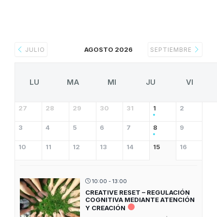
AGOSTO 2026
JULIO
SEPTIEMBRE
LU
MA
MI
JU
VI
27
28
29
30
31
1
2
3
4
5
6
7
8
9
10
11
12
13
14
15
16
10:00 - 13:00
CREATIVE RESET – REGULACIÓN
COGNITIVA MEDIANTE ATENCIÓN
Y CREACIÓN