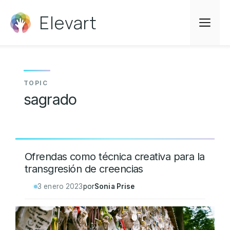
Saltar
Elevart
al
Me
contenido
sagrado
Ofrendas como técnica creativa para la
transgresión de creencias
3 enero 2023
por
Sonia Prise