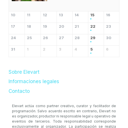
10
11
12
13
14
15
16
17
18
19
20
21
22
23
24
25
26
27
28
29
30
31
1
2
3
4
5
6
Sobre Elevart
Informaciones legales
Contacto
Elevart actúa como partner creativo, curator y facilitador de
programación. Salvo acuerdo escrito en contrario, Elevart no
es organizador, productor ni responsable legal u operativo de
eventos de terceros. Toda responsabilidad corresponde
exclusivamente al organizador. La participación se realiza