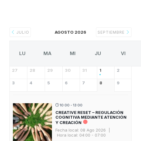
AGOSTO 2026
JULIO
SEPTIEMBRE
LU
MA
MI
JU
VI
27
28
29
30
31
1
2
3
4
5
6
7
8
9
10:00 - 13:00
CREATIVE RESET – REGULACIÓN
COGNITIVA MEDIANTE ATENCIÓN
Y CREACIÓN
Fecha local:
08 Ago 2026
|
Hora local:
04:00 - 07:00