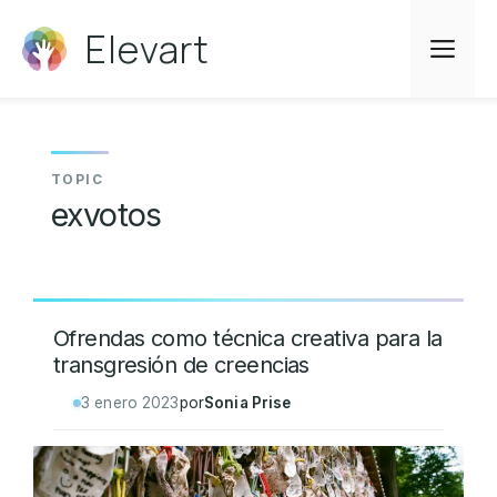
Saltar
Elevart
al
Me
contenido
exvotos
Ofrendas como técnica creativa para la
transgresión de creencias
3 enero 2023
por
Sonia Prise