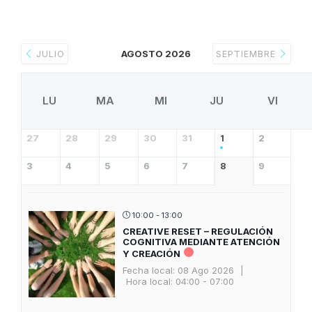
AGOSTO 2026
JULIO
SEPTIEMBRE
LU
MA
MI
JU
VI
27
28
29
30
31
1
2
3
4
5
6
7
8
9
10:00 - 13:00
CREATIVE RESET – REGULACIÓN
COGNITIVA MEDIANTE ATENCIÓN
Y CREACIÓN
Fecha local:
08 Ago 2026
|
Hora local:
04:00 - 07:00