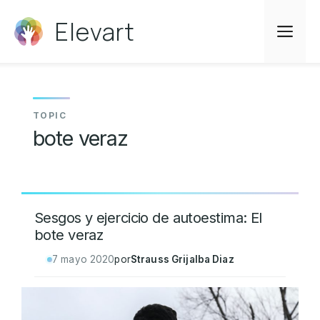
Saltar
Elevart
al
Me
contenido
bote veraz
Sesgos y ejercicio de autoestima: El
bote veraz
7 mayo 2020
por
Strauss Grijalba Diaz