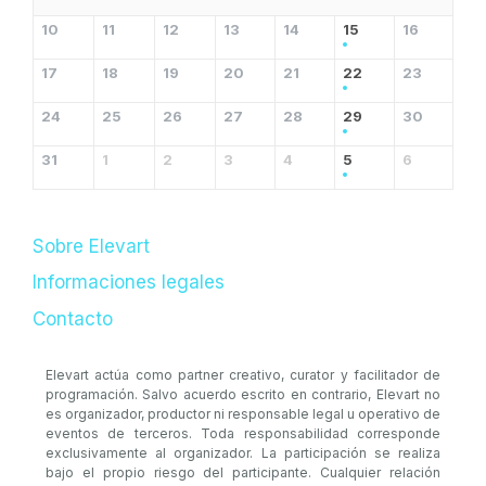
10
11
12
13
14
15
16
17
18
19
20
21
22
23
24
25
26
27
28
29
30
31
1
2
3
4
5
6
Sobre Elevart
Informaciones legales
Contacto
Elevart actúa como partner creativo, curator y facilitador de
programación. Salvo acuerdo escrito en contrario, Elevart no
es organizador, productor ni responsable legal u operativo de
eventos de terceros. Toda responsabilidad corresponde
exclusivamente al organizador. La participación se realiza
bajo el propio riesgo del participante. Cualquier relación