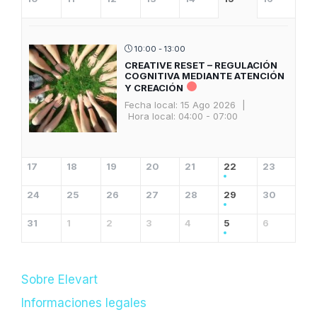
10:00 - 13:00
CREATIVE RESET – REGULACIÓN
COGNITIVA MEDIANTE ATENCIÓN
Y CREACIÓN
Fecha local:
15 Ago 2026
|
Hora local:
04:00 - 07:00
17
18
19
20
21
22
23
24
25
26
27
28
29
30
31
1
2
3
4
5
6
Sobre Elevart
Informaciones legales