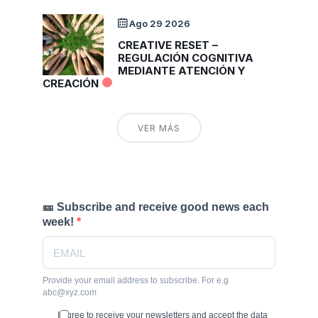
Ago 29 2026
CREATIVE RESET –
REGULACIÓN COGNITIVA
MEDIANTE ATENCIÓN Y
CREACIÓN
VER MÁS
🎫 Subscribe and receive good news each
week!
Provide your email address to subscribe. For e.g
abc@xyz.com
I agree to receive your newsletters and accept the data