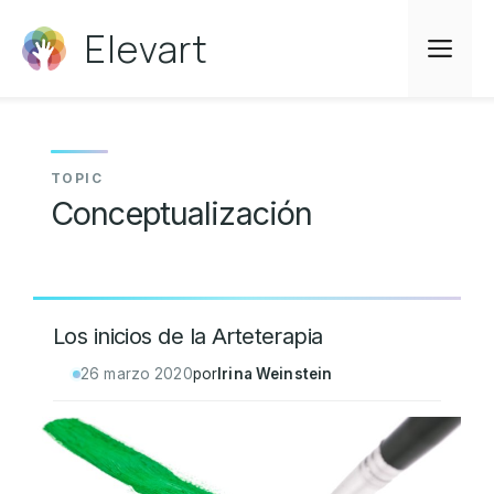
Saltar
Elevart
al
Me
contenido
Conceptualización
Los inicios de la Arteterapia
26 marzo 2020
por
Irina Weinstein