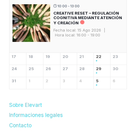
10:00 - 13:00
CREATIVE RESET – REGULACIÓN
COGNITIVA MEDIANTE ATENCIÓN
Y CREACIÓN
Fecha local:
15 Ago 2026
|
Hora local:
16:00 - 19:00
17
18
19
20
21
22
23
24
25
26
27
28
29
30
31
1
2
3
4
5
6
Sobre Elevart
Informaciones legales
Contacto