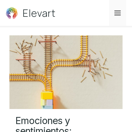
Saltar
Elevart
al
Me
contenido
Emociones y
sentimientos: